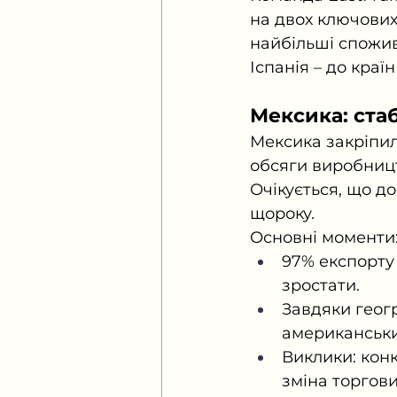
на двох ключових
найбільші спожив
Іспанія – до краї
Мексика: стаб
Мексика закріпила
обсяги виробництв
Очікується, що д
щороку.
Основні моменти
97% експорту
зростати.
Завдяки геогр
американськи
Виклики: конк
зміна торгов