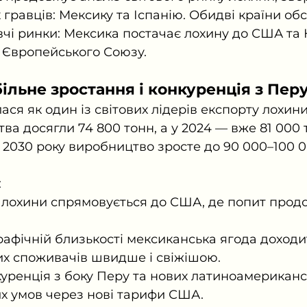
 гравців: Мексику та Іспанію. Обидві країни об
чі ринки: Мексика постачає лохину до США та 
н Європейського Союзу.
ільне зростання і конкуренція з Пер
ся як один із світових лідерів експорту лохини.
а досягли 74 800 тонн, а у 2024 — вже 81 000 т
о 2030 року виробництво зросте до 90 000–100 0
:
 лохини спрямовується до США, де попит прод
афічній близькості мексиканська ягода доходи
х споживачів швидше і свіжішою.
уренція з боку Перу та нових латиноамерикансь
их умов через нові тарифи США.