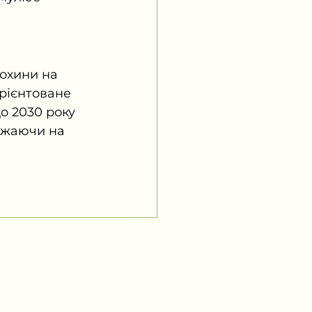
охини на 
рієнтоване 
о 2030 року 
ажаючи на 
Контакти
а, м.
+380684447878
info@blueberry.org.ua
мська 22