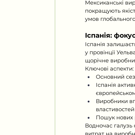
Мексиканські вир
покращують якіст
умов глобального
Іспанія: фоку
Іспанія залишаєт
у провінції Уельв
щорічне виробниц
Ключові аспекти:
Основний сез
Іспанія актив
європейськом
Виробники вп
властивостей 
Пошук нових р
Водночас галузь 
витрат на виробн