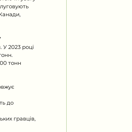
слуговують 
Канади, 
у
 У 2023 році 
онн. 
00 тонн 
овжує 
ть до 
ких гравців, 