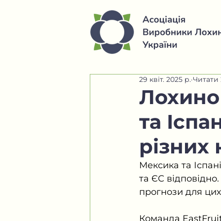
29 квіт. 2025 р.
Читати 
Лохино
та Іспа
різних 
Мексика та Іспа
та ЄС відповідно.
прогнози для цих 
Команда EastFrui