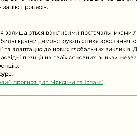
нізацію процесів.
нія залишаються важливими постачальниками л
Обидві країни демонструють стійке зростання, о
ції та адаптацію до нових глобальних викликів. Д
ровідні позиції на своїх основних ринках, незв
ренцію.
урс:
овий прогноз для Мексики та Іспанії
Офіс 1
Офіс 2
04071, Україна, м. Київ,
03038, Україн
вул. Щекавицька, 30/39, офіс 4
Київ, вул. Я