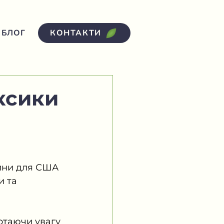
БЛОГ
КОНТАКТИ
ксики
ини для США 
и та 
ртаючи увагу 