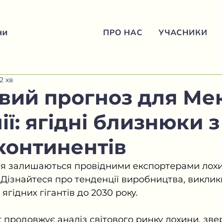
ПРО НАС
УЧАСНИКИ
2 хв
вий прогноз для Ме
нії: ягідні близнюки з
континентів
нія залишаються провідними експортерами лох
 Дізнайтеся про тенденції виробництва, виклик
ягідних гігантів до 2030 року.
t продовжує аналіз світового ринку лохини, зве