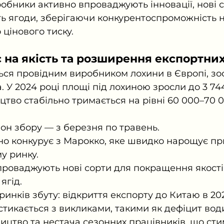
обники активно впроваджують інновації, нові с
ь ягоди, зберігаючи конкурентоспроможність на
 цінового тиску.
с на якість та розширення експортни
ься провідним виробником лохини в Європі, з
а. У 2024 році площі під лохиною зросли до 3 744
тво стабільно тримається на рівні 60 000–70 0
он збору — з березня по травень.
но конкурує з Марокко, яке швидко нарощує при
у ринку.
роваджують нові сорти для покращення якості 
ягід.
инків збуту: відкриття експорту до Китаю в 202
стикається з викликами, такими як дефіцит вод
ицтво та нестача сезонних працівників, що ст