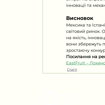
інновації та меха
Висновок
Мексика та Іспа
світовий ринок. 
на якість, іннова
вони збережуть п
зростаючу конку
Посилання на рес
EastFruit – Лохин
Статті