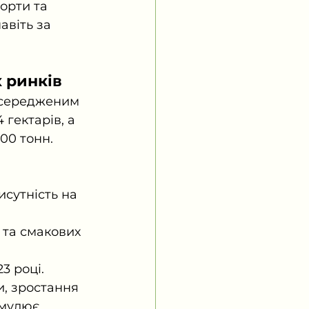
орти та 
віть за 
х ринків
осередженим 
 гектарів, а 
00 тонн.
сутність на 
та смакових 
3 році.
и, зростання 
имулює 