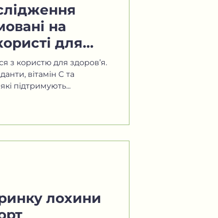
ослідження
овані на
ористі для
кості ягоди
я з користю для здоров’я.
анти, вітамін C та
кі підтримують...
 ринку лохини
орт