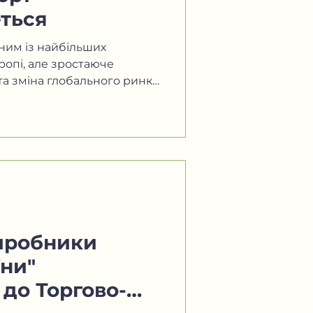
ться
ним із найбільших
ропі, але зростаюче
а зміна глобального ринку
Виробники
ни"
до Торгово-