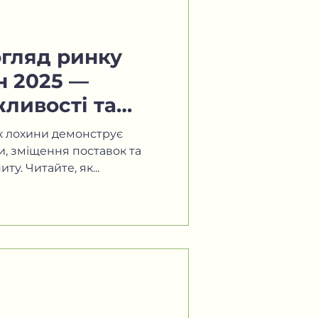
огляд ринку
н 2025 —
ливості та
ок лохини демонструє
и, зміщення поставок та
ту. Читайте, як...