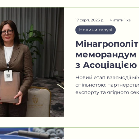
представляючи свіжі фр
та упаковку.
17 серп. 2025 р.
Читати 1 хв
Новини галузі
Мінагрополіт
меморандум 
з Асоціаціє
лохини Укра
Новий етап взаємодії м
спільнотою: партнерство
експорту та ягідного сек