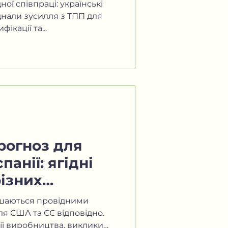
 палати
ої співпраці: українські
нали зусилля з ТПП для
ікації та...
рогноз для
панії: ягідні
ізних
ишаються провідними
я США та ЄС відповідно.
ії виробництва, виклики