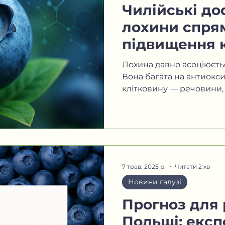
Чилійські д
лохини спрям
підвищення к
здоров’я та я
Лохина давно асоціюєтьс
Вона багата на антиоксид
клітковину — речовини, я
7 трав. 2025 р.
Читати 2 хв
Новини галузі
Прогноз для
Польщі: експ