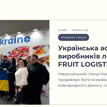
21 квіт.
Читати 1 хв
Новини галузі
Українська а
виробників л
FRUIT LOGIST
Берлін
Національний стенд Украї
продовжує бути яскрави
міжнародного діалогу, п
можливостей. Цього рок
експортерів презентува
рішення в рамках Націо