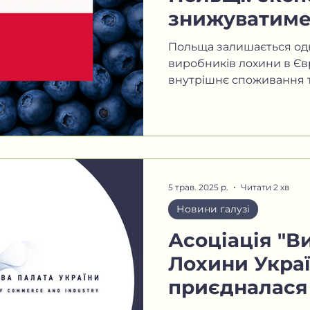
знижуватиме
Польща залишається од
виробників лохини в Єв
внутрішнє споживання т
змушують...
5 трав. 2025 р.
Читати 2 хв
Новини галузі
Асоціація "
Лохини Украї
приєдналася 