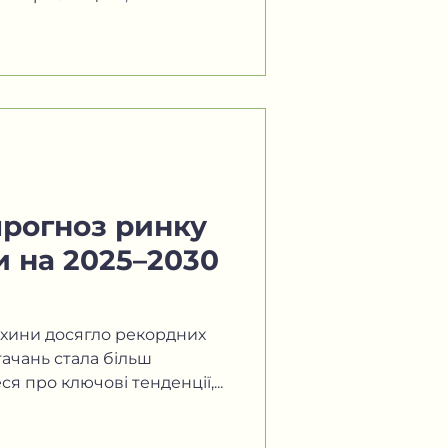
прогноз ринку
и на 2025–2030
охини досягло рекордних
тачань стала більш
я про ключові тенденції,...