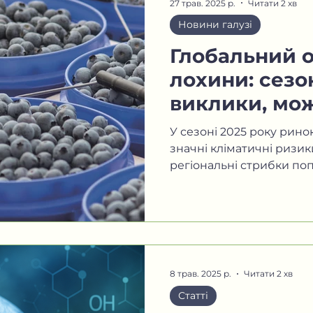
27 трав. 2025 р.
Читати 2 хв
Новини галузі
Глобальний 
лохини: сезо
виклики, мож
нові тренди
У сезоні 2025 року рин
значні кліматичні ризик
регіональні стрибки попи
8 трав. 2025 р.
Читати 2 хв
Статті