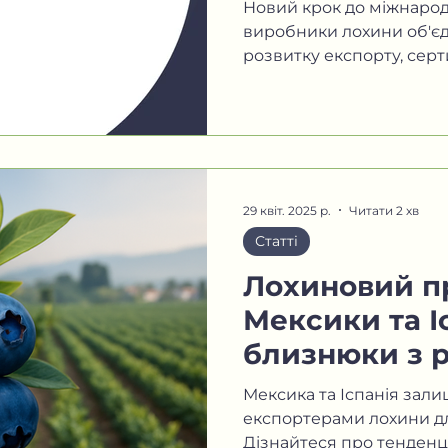
промислової
Новий крок до міжнародн
України
виробники лохини об'єд
розвитку експорту, сертиф
29 квіт. 2025 р.
Читати 2 хв
Статті
Лохиновий п
Мексики та Іс
близнюки з р
континентів
Мексика та Іспанія зал
експортерами лохини дл
Дізнайтеся про тенденц