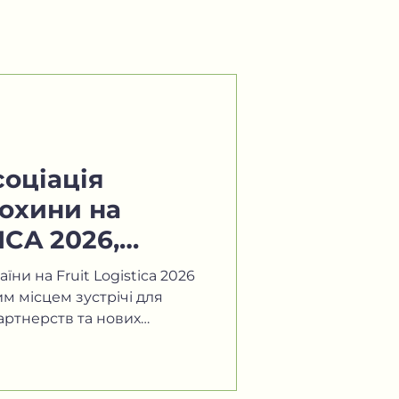
соціація
охини на
ICA 2026,
ни на Fruit Logistica 2026
м місцем зустрічі для
артнерств та нових
у 10 українських
ли свою продукцію та
нального стенду,