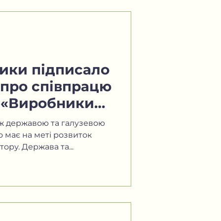
укти та ягоди, виноробство
ики підписало
про співпрацю
ю «Виробники
їни»
іж державою та галузевою
 має на меті розвиток
тору. Держава та...