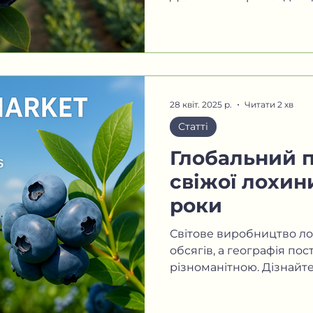
та...
28 квіт. 2025 р.
Читати 2 хв
Статті
Глобальний 
свіжої лохин
роки
Світове виробництво л
обсягів, а географія пос
різноманітною. Дізнайтес